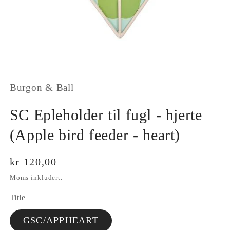
Open
media
1
in
modal
Burgon & Ball
SC Epleholder til fugl - hjerte
(Apple bird feeder - heart)
Vanlig
kr 120,00
pris
Moms inkludert.
Title
GSC/APPHEART