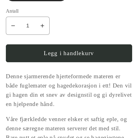
Antall
I18n
Øk
Error:
antallet
Missing
for
interpolation
SC
Legg i handlekurv
value
Epleholder
&quot;produkt&quot;
til
Denne sjarmerende hjerteformede materen er
for
fugl
&quot;Reduser
-
både fuglemater og hagedekorasjon i ett! Den vil
antall
hjerte
gi hagen din et snev av designstil og gi dyrelivet
for
(Apple
en hjelpende hånd.
{{
bird
produkt
feeder
Våre fjærkledde venner elsker et saftig eple, og
}}&quot;
-
denne særegne materen serverer det med stil.
heart)
Bare putt et eple på spydet og se hagegjestene