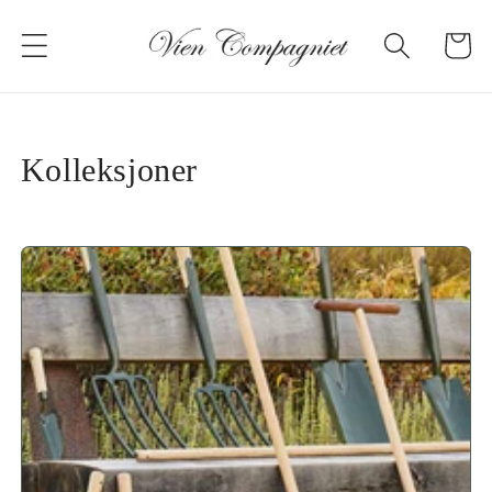
Gå til
innholdet
Handleku
Kolleksjoner