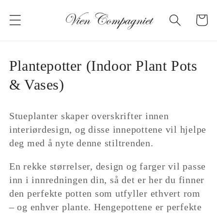
Gå til
innholdet
Handleku
K
Plantepotter (Indoor Plant Pots
o
& Vases)
l
Stueplanter skaper overskrifter innen
l
interiørdesign, og disse innepottene vil hjelpe
e
deg med å nyte denne stiltrenden.
k
En rekke størrelser, design og farger vil passe
s
inn i innredningen din, så det er her du finner
den perfekte potten som utfyller ethvert rom
j
– og enhver plante. Hengepottene er perfekte
o