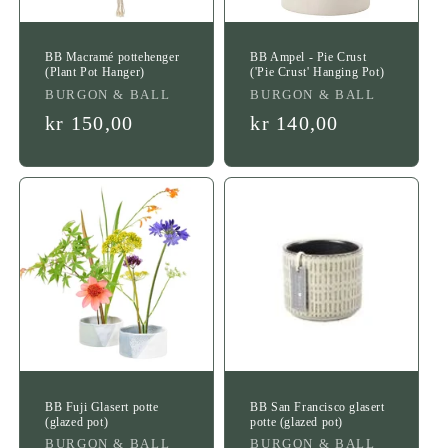
BB Macramé pottehenger
BB Ampel - Pie Crust
(Plant Pot Hanger)
('Pie Crust' Hanging Pot)
Leverandør:
Leverandør:
BURGON & BALL
BURGON & BALL
Vanlig
kr 150,00
Vanlig
kr 140,00
pris
pris
BB Fuji Glasert potte
BB San Francisco glasert
(glazed pot)
potte (glazed pot)
Leverandør:
Leverandør:
BURGON & BALL
BURGON & BALL