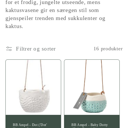
for et frodig, jungelte utseende, mens
n
kaktusvasene gir en særegen stil som
gjenspeiler trenden med sukkulenter og
e
kaktus.
r
:
Filtrer og sorter
16 produkter
BB Ampel - Dot ('Dot'
BB Ampel - Baby Dotty