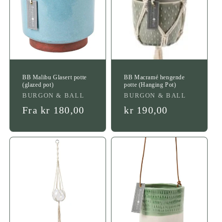
BB Malibu Glasert potte
BB Macramé hengende
(glazed pot)
potte (Hanging Pot)
Leverandør:
Leverandør:
BURGON & BALL
BURGON & BALL
Vanlig
Fra kr 180,00
Vanlig
kr 190,00
pris
pris