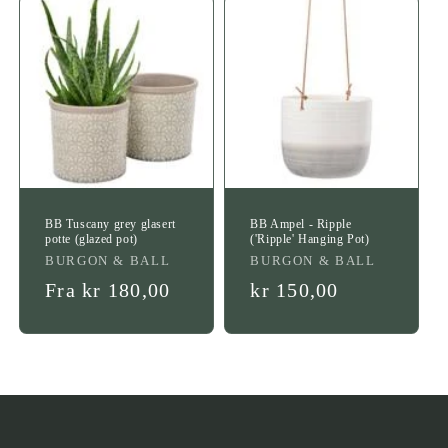
BB Tuscany grey glasert
BB Ampel - Ripple
potte (glazed pot)
('Ripple' Hanging Pot)
Leverandør:
Leverandør:
BURGON & BALL
BURGON & BALL
Vanlig
Fra kr 180,00
Vanlig
kr 150,00
pris
pris