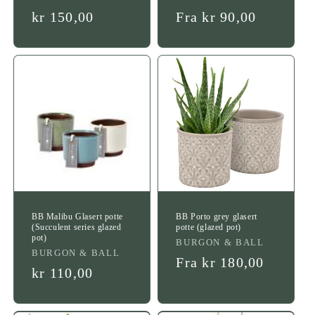
Vanlig
kr 150,00
Vanlig
Fra kr 90,00
pris
pris
BB Malibu Glasert potte
BB Porto grey glasert
(Succulent series glazed
potte (glazed pot)
pot)
Leverandør:
BURGON & BALL
Leverandør:
BURGON & BALL
Vanlig
Fra kr 180,00
Vanlig
kr 110,00
pris
pris