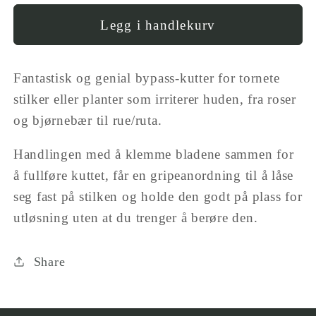
Missing
for
interpolation
BB
Legg i handlekurv
value
Rose
&quot;produkt&quot;
sekatør
Fantastisk og genial bypass-kutter for tornete
for
(Cut
&quot;Reduser
&amp;
stilker eller planter som irriterer huden, fra roser
antall
Hold
og bjørnebær til rue/ruta.
for
Pruner)
{{
Handlingen med å klemme bladene sammen for
produkt
å fullføre kuttet, får en gripeanordning til å låse
}}&quot;
seg fast på stilken og holde den godt på plass for
utløsning uten at du trenger å berøre den.
Share