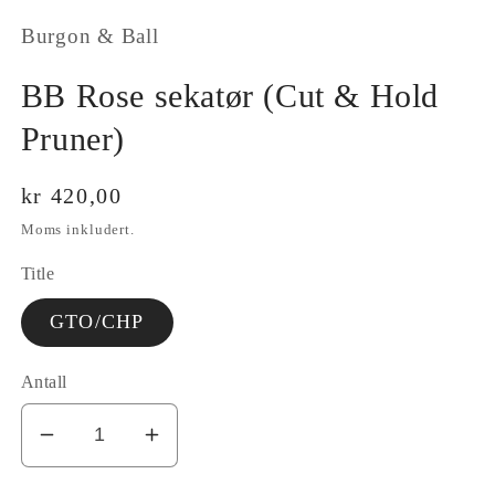
modal
Burgon & Ball
BB Rose sekatør (Cut & Hold
Pruner)
Vanlig
kr 420,00
pris
Moms inkludert.
Title
GTO/CHP
Antall
I18n
Øk
Error:
antallet