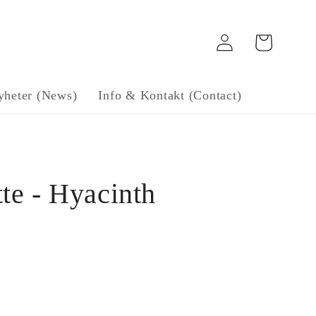
Log
Handlekurv
in
yheter (News)
Info & Kontakt (Contact)
e - Hyacinth