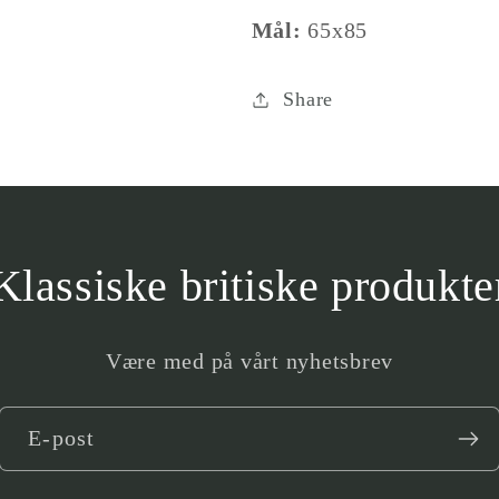
produkt
Mål:
65x85
}}&quot;
Share
Klassiske britiske produkte
Være med på vårt nyhetsbrev
E-post