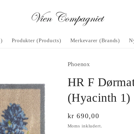
s)
Produkter (Products)
Merkevarer (Brands)
N
Phoenox
HR F Dørmatt
(Hyacinth 1)
Vanlig
kr 690,00
pris
Moms inkludert.