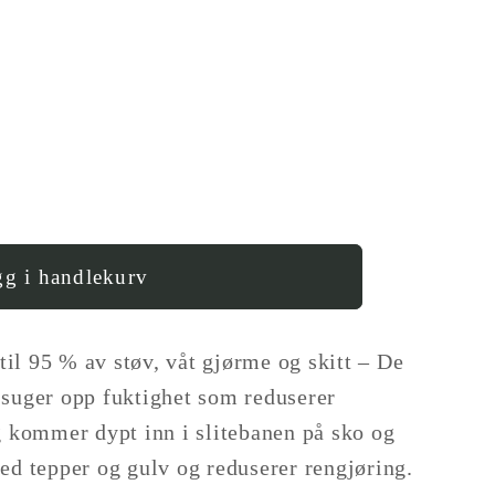
g i handlekurv
;
il 95 % av støv, våt gjørme og skitt – De
 suger opp fuktighet som reduserer
og kommer dypt inn i slitebanen på sko og
med tepper og gulv og reduserer rengjøring.