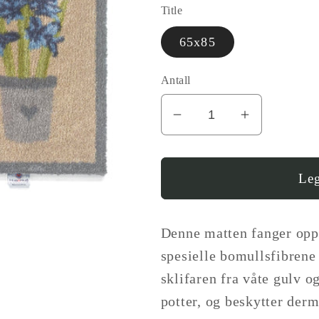
Title
65x85
Antall
I18n
Øk
Error:
antallet
Missing
for
interpolation
HR
Leg
value
F
&quot;produkt&quot
Dørmatte
for
-
Denne matten fanger oppt
&quot;Reduser
Hyacinth
spesielle bomullsfibrene
antall
(Hyacinth
sklifaren fra våte gulv 
for
1)
potter, og beskytter der
{{