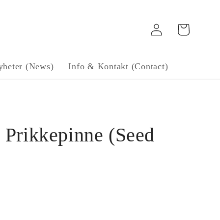
Log
Handlekurv
in
yheter (News)
Info & Kontakt (Contact)
Prikkepinne (Seed