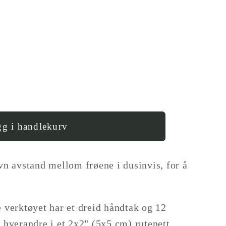
g i handlekurv
;
ne
evn avstand mellom frøene i dusinvis, for å
e verktøyet har et dreid håndtak og 12
a hverandre i et 2x2" (5x5 cm) rutenett.