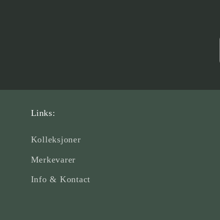
Links:
Kolleksjoner
Merkevarer
Info & Kontact