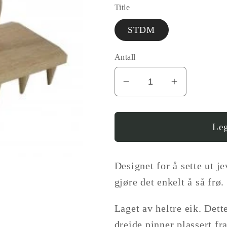
Title
STDM
Antall
I18n
Øk
Error:
antallet
Missing
for
interpolation
CM
Leg
value
Frøkasse
&quot;produkt&quot
Prikkepin
for
(Seed
Designet for å sette ut j
&quot;Reduser
tray
gjøre det enkelt å så frø.
antall
dibber)
for
Laget av heltre eik. Dett
{{
dreide pinner plassert fr